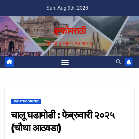
Skip
Sun. Aug 9th, 2026
to
content
इन्फोमराठी
मराठी ज्ञानाचा महासागर
UNCATEGORIZED
चालू घडामोडी : फेब्रुवारी २०२५
(चौथा आठवडा)