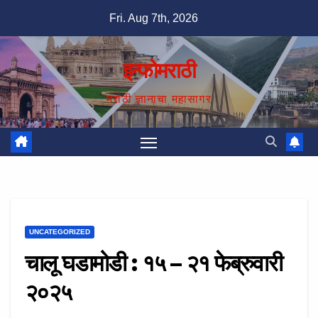
Skip
Fri. Aug 7th, 2026
to
content
इन्फोमराठी
मराठी ज्ञानाचा महासागर
UNCATEGORIZED
चालू घडामोडी : १५ – २१ फेब्रुवारी
२०२५